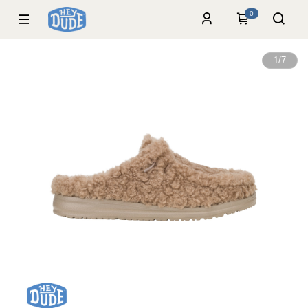
0
1
/
7