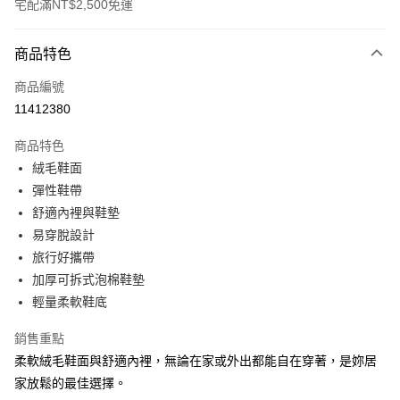
宅配滿NT$2,500免運
付款方式
商品特色
信用卡一次付款
商品編號
運送方式
11412380
宅配
商品特色
每筆NT$100
絨毛鞋面
彈性鞋帶
宅配 1
舒適內裡與鞋墊
每筆NT$100，滿NT$2,500(含以上)免運費
易穿脫設計
旅行好攜帶
加厚可拆式泡棉鞋墊
輕量柔軟鞋底
銷售重點
柔軟絨毛鞋面與舒適內裡，無論在家或外出都能自在穿著，是妳居
家放鬆的最佳選擇。