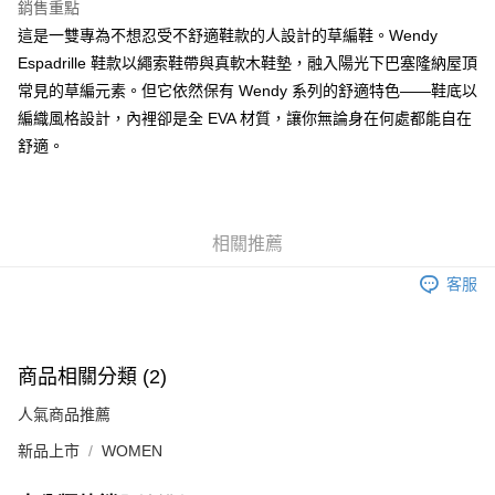
銷售重點
這是一雙專為不想忍受不舒適鞋款的人設計的草編鞋。Wendy
Espadrille 鞋款以繩索鞋帶與真軟木鞋墊，融入陽光下巴塞隆納屋頂
常見的草編元素。但它依然保有 Wendy 系列的舒適特色——鞋底以
編織風格設計，內裡卻是全 EVA 材質，讓你無論身在何處都能自在
舒適。
相關推薦
客服
商品相關分類 (2)
人氣商品推薦
新品上市
WOMEN