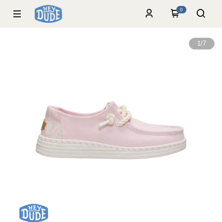
0
1
/
7