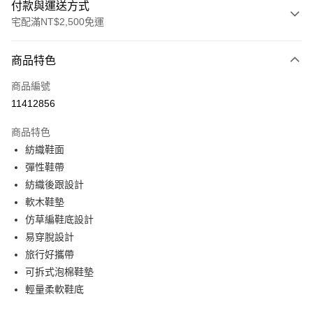
付款與運送方式
宅配滿NT$2,500免運
付款方式
商品特色
信用卡一次付款
商品編號
運送方式
11412856
宅配
商品特色
每筆NT$100
紡織鞋面
彈性鞋帶
宅配 1
紡織後跟設計
每筆NT$100，滿NT$2,500(含以上)免運費
軟木鞋墊
仿草編鞋底設計
易穿脫設計
旅行好攜帶
可拆式泡棉鞋墊
輕量柔軟鞋底