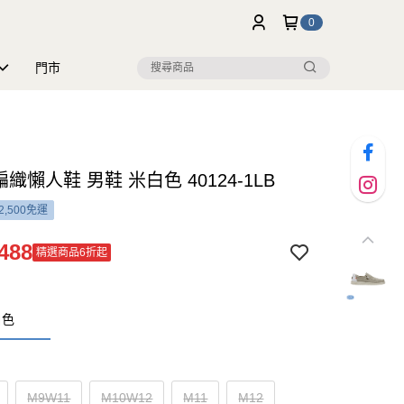
0
門市
 編織懶人鞋 男鞋 米白色 40124-1LB
2,500免運
488
精選商品6折起
白色
M9W11
M10W12
M11
M12