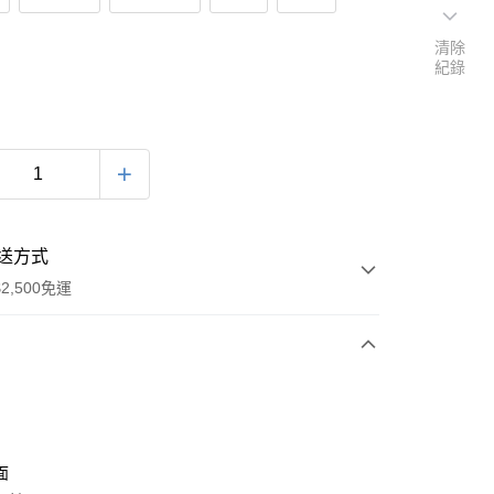
清除
紀錄
送方式
2,500免運
次付款
面