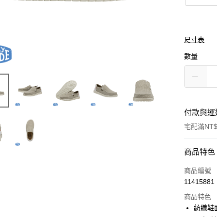
尺寸表
數量
付款與運
宅配滿NT$
付款方式
商品特色
信用卡一
商品編號
11415881
商品特色
運送方式
紡織鞋