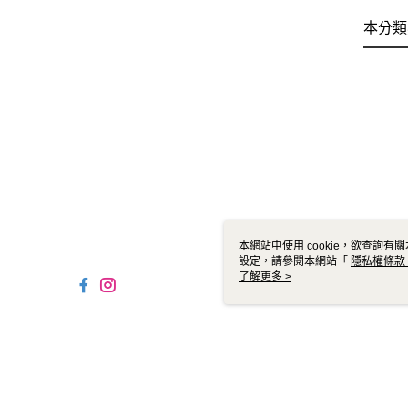
本分類
本網站中使用 cookie，欲查詢有關
設定，請參閱本網站「
隱私權條款
使用 cookie。
了解更多 >
TW-MWG1-61-239 Web2.0 Defa
© 2026 by 友亨國際有限公司