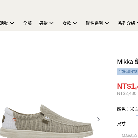
活動
全部
男款
女款
聯名系列
系列介紹
Mikka
宅配滿NT$
NT$1,
NT$2,480
顏色：米
尺寸
M8W10