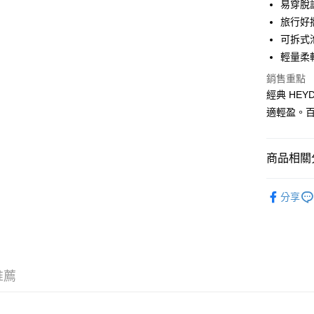
宅配
易穿脫
每筆NT$1
旅行好
可拆式
宅配 1
輕量柔
每筆NT$1
銷售重點
經典 HE
適輕盈。
商品相關分
人氣商品
分享
新品上市
推薦