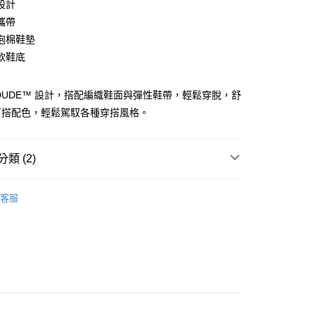
設計
00
攜帶
泡棉鞋墊
軟鞋底
00，滿NT$2,500(含以上)免運費
YDUDE™ 設計，搭配編織鞋面與彈性鞋帶，輕鬆穿脫，舒
百搭配色，輕鬆駕馭各種穿搭風格。
類 (2)
推薦
客服
MEN