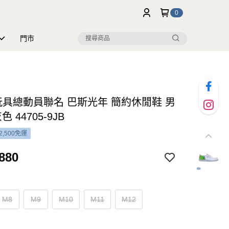
0
門市
y 玩具總動員聯名 巴斯光年 簡約休閒鞋 男
色 44705-9JB
2,500免運
880
M8
M9
M10
M11
M12