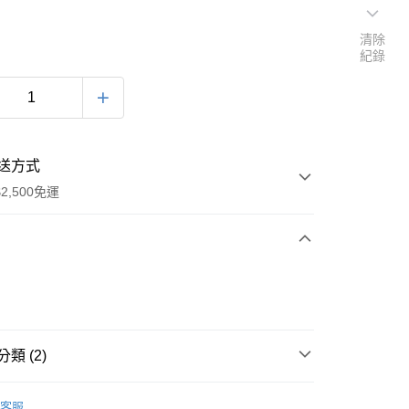
清除
紀錄
送方式
2,500免運
次付款
類 (2)
00
推薦
客服