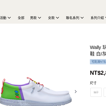
活動
全部
男款
女款
聯名系列
系列介紹
Wall
鞋 白/灰
宅配滿NT$
NT$2,
尺寸
M7