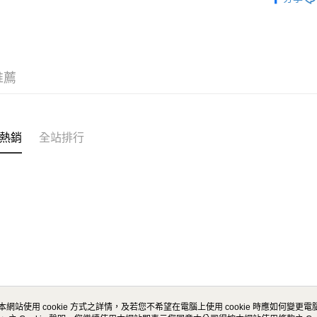
新品上市
宅配 1
每筆NT$1
推薦
熱銷
全站排行
本網站使用 cookie 方式之詳情，及若您不希望在電腦上使用 cookie 時應如何變更電腦的