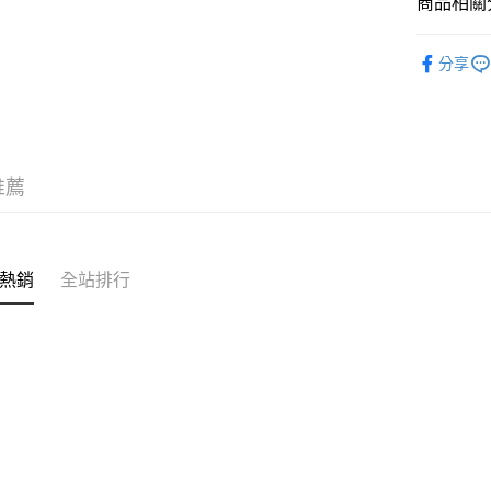
商品相關分
宅配
每筆NT$1
人氣商品
分享
新品上市
宅配 1
每筆NT$1
WALLY
WALLY
推薦
熱銷
全站排行