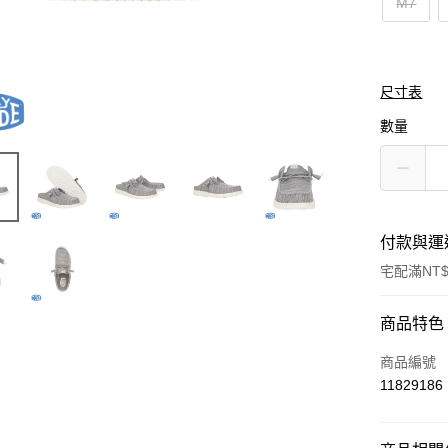
M7
尺寸表
數量
付款與運
宅配滿NT$
付款方式
商品特色
信用卡一
商品編號
11829186
運送方式