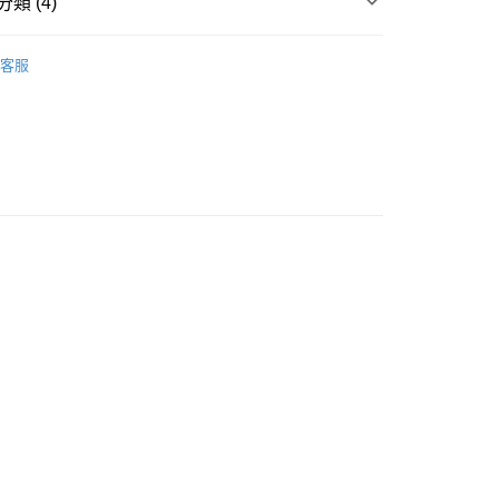
類 (4)
00
推薦
客服
MEN
00，滿NT$2,500(含以上)免運費
Stretch Sox
Mule