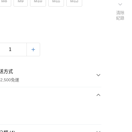
M8
M9
M10
M11
M12
清除
紀錄
送方式
2,500免運
次付款