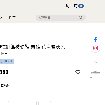
0
門市
y 彈性針織穆勒鞋 男鞋 花崗岩灰色
1HF
2,500免運
880
崗岩灰色