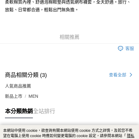
柔軟棉質內裡、舒適泡棉鞋墊與透氣網布襪套，全天舒適。旅行、
放鬆、日常都合適，輕鬆出門無負擔。
相關推薦
客服
商品相關分類 (3)
查看全部
人氣商品推薦
新品上市
MEN
本分類熱銷
全站排行
本網站中使用 cookie，欲查詢有關本網站使用 cookie 方式之詳情，及若您不希
熱門標籤
望在電腦上使用 cookie 時應如何變更電腦的 cookie 設定，請參閱本網站「
隱私