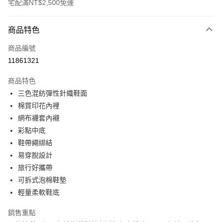
宅配滿NT$2,500免運
付款方式
商品特色
信用卡一次付款
商品編號
運送方式
11861321
宅配
商品特色
每筆NT$100
三色混紡彈性針織鞋面
棉質印花內裡
宅配 1
網布襪套內襯
每筆NT$100，滿NT$2,500(含以上)免運費
彩點中底
鞋帶繩綁結
易穿脫設計
旅行好攜帶
可拆式泡棉鞋墊
輕量柔軟鞋底
銷售重點