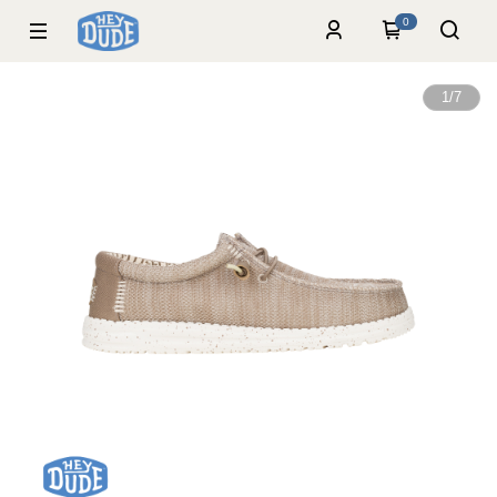
0
1
/
7