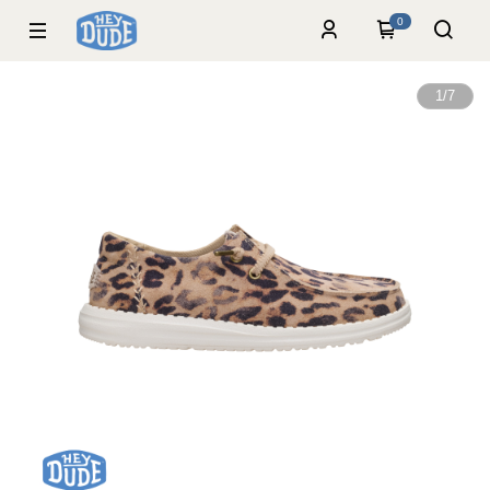
0
1
/
7