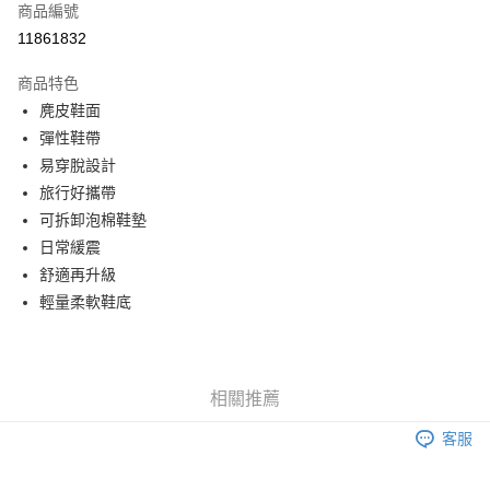
商品編號
運送方式
11861832
宅配
商品特色
每筆NT$100
麂皮鞋面
彈性鞋帶
宅配 1
易穿脫設計
每筆NT$100，滿NT$2,500(含以上)免運費
旅行好攜帶
可拆卸泡棉鞋墊
日常緩震
舒適再升級
輕量柔軟鞋底
相關推薦
客服